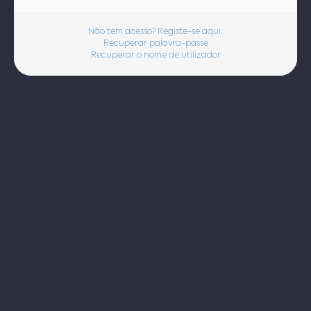
Não tem acesso? Registe-se aqui.
Recuperar palavra-passe
Recuperar o nome de utilizador