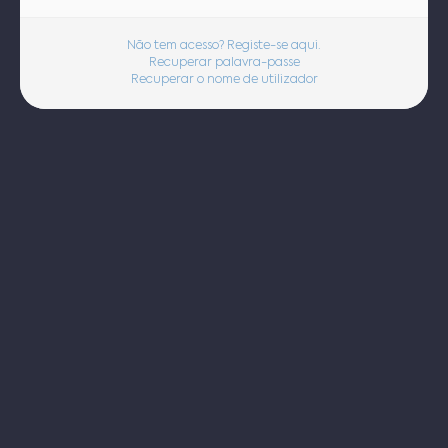
Não tem acesso? Registe-se aqui.
Recuperar palavra-passe
Recuperar o nome de utilizador