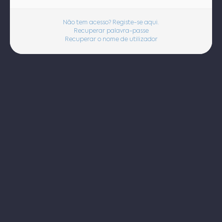
Não tem acesso? Registe-se aqui.
Recuperar palavra-passe
Recuperar o nome de utilizador