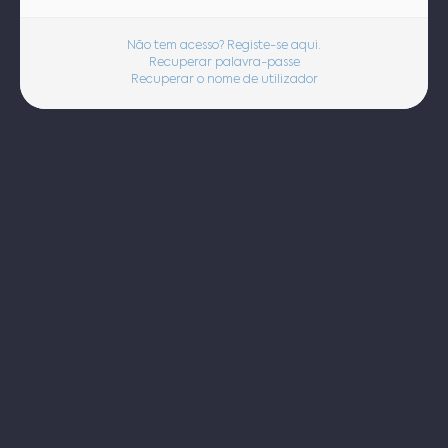
Não tem acesso? Registe-se aqui.
Recuperar palavra-passe
Recuperar o nome de utilizador