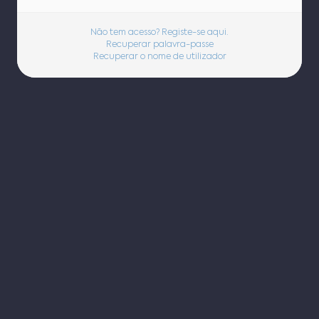
Não tem acesso? Registe-se aqui.
Recuperar palavra-passe
Recuperar o nome de utilizador