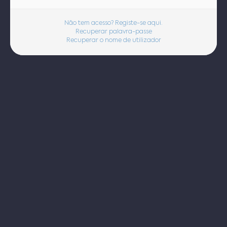
Não tem acesso? Registe-se aqui.
Recuperar palavra-passe
Recuperar o nome de utilizador