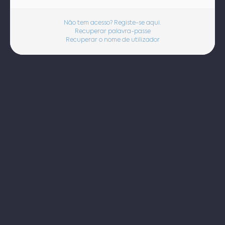
Não tem acesso? Registe-se aqui.
Recuperar palavra-passe
Recuperar o nome de utilizador