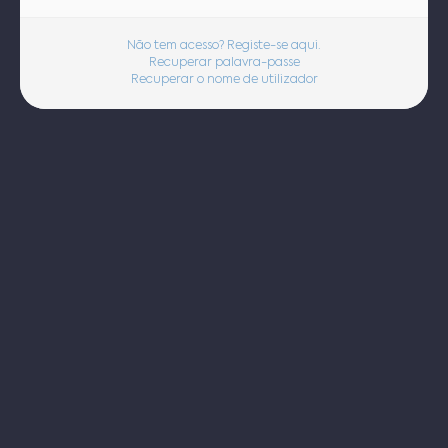
Não tem acesso? Registe-se aqui.
Recuperar palavra-passe
Recuperar o nome de utilizador