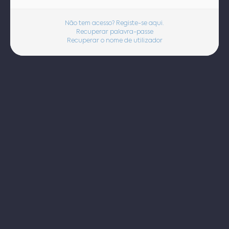
Não tem acesso? Registe-se aqui.
Recuperar palavra-passe
Recuperar o nome de utilizador