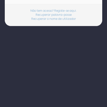
Não tem acesso? Registe-se aqui.
Recuperar palavra-passe
Recuperar o nome de utilizador