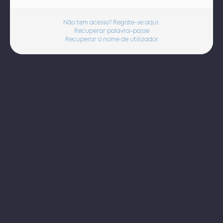
Não tem acesso? Registe-se aqui.
Recuperar palavra-passe
Recuperar o nome de utilizador