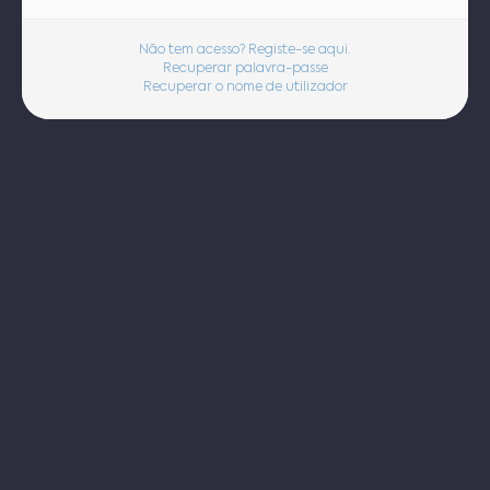
Não tem acesso? Registe-se aqui.
Recuperar palavra-passe
Recuperar o nome de utilizador