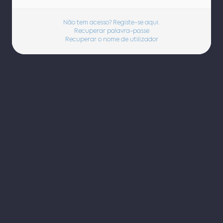
Não tem acesso? Registe-se aqui.
Recuperar palavra-passe
Recuperar o nome de utilizador