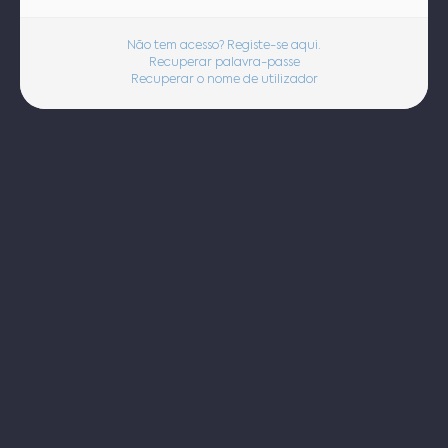
Não tem acesso? Registe-se aqui.
Recuperar palavra-passe
Recuperar o nome de utilizador