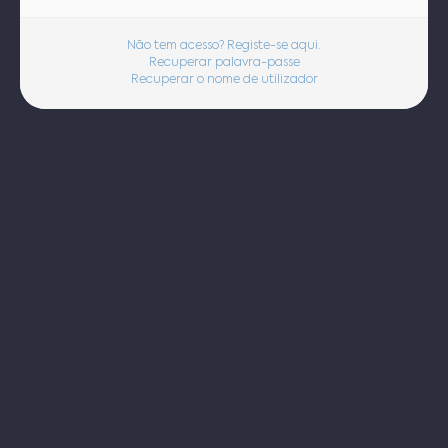
Não tem acesso? Registe-se aqui.
Recuperar palavra-passe
Recuperar o nome de utilizador