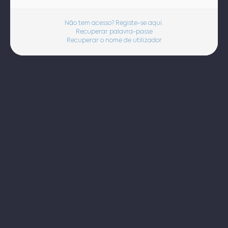
Não tem acesso? Registe-se aqui.
Recuperar palavra-passe
Recuperar o nome de utilizador