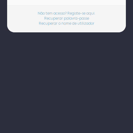
Não tem acesso? Registe-se aqui.
Recuperar palavra-passe
Recuperar o nome de utilizador