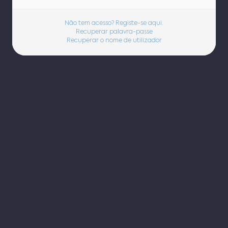
Não tem acesso? Registe-se aqui.
Recuperar palavra-passe
Recuperar o nome de utilizador