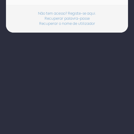
Não tem acesso? Registe-se aqui.
Recuperar palavra-passe
Recuperar o nome de utilizador