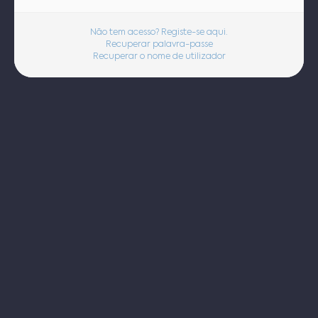
Não tem acesso? Registe-se aqui.
Recuperar palavra-passe
Recuperar o nome de utilizador