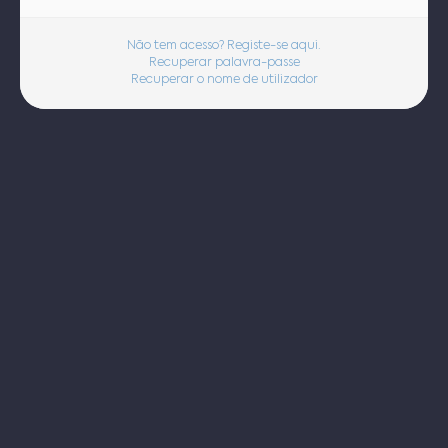
Não tem acesso? Registe-se aqui.
Recuperar palavra-passe
Recuperar o nome de utilizador