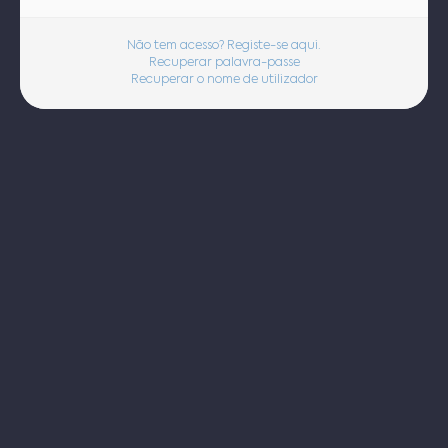
Não tem acesso? Registe-se aqui.
Recuperar palavra-passe
Recuperar o nome de utilizador