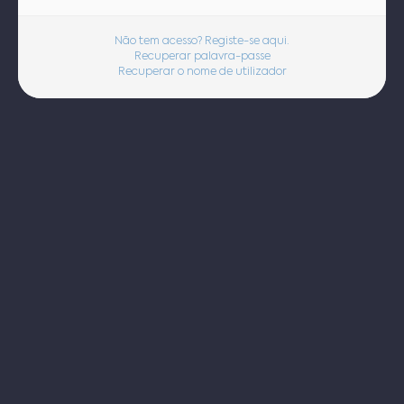
Não tem acesso? Registe-se aqui.
Recuperar palavra-passe
Recuperar o nome de utilizador