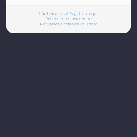
Não tem acesso? Registe-se aqui.
Recuperar palavra-passe
Recuperar o nome de utilizador