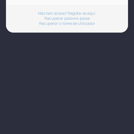
Não tem acesso? Registe-se aqui.
Recuperar palavra-passe
Recuperar o nome de utilizador