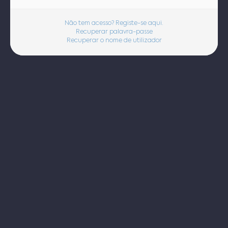
Não tem acesso? Registe-se aqui.
Recuperar palavra-passe
Recuperar o nome de utilizador