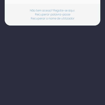
Não tem acesso? Registe-se aqui.
Recuperar palavra-passe
Recuperar o nome de utilizador