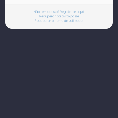
Não tem acesso? Registe-se aqui.
Recuperar palavra-passe
Recuperar o nome de utilizador