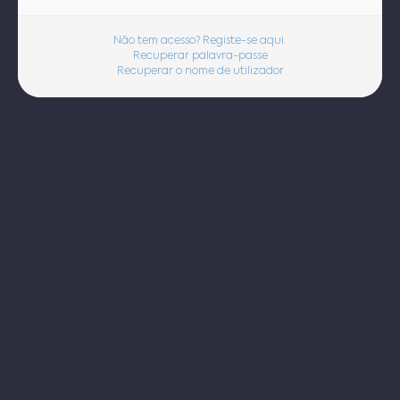
Não tem acesso? Registe-se aqui.
Recuperar palavra-passe
Recuperar o nome de utilizador