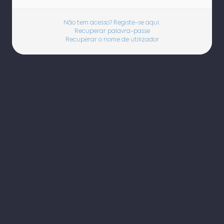
Não tem acesso? Registe-se aqui.
Recuperar palavra-passe
Recuperar o nome de utilizador