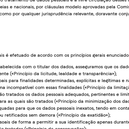
eias e nacionais, por cláusulas modelo aprovadas pela Comi
 como por qualquer jurisprudência relevante, doravante con
is é efetuado de acordo com os princípios gerais enuncia
abelecida com o titular dos dados, asseguramos que os dado
rente («Princípio da licitude, lealdade e transparência»);
is para finalidades determinadas, explícitas e legítimas e 
incompatível com essas finalidades («Princípio da limitaçã
 tratados os dados pessoais adequados, pertinentes e limi
ara as quais são tratados («Princípio da minimização dos da
adas para que os dados pessoais inexatos, tendo em conta 
u retificados sem demora («Princípio da exatidão»);
ais de forma a permitir a sua identificação apenas durante
ão tratados («Princípio da conservação»);