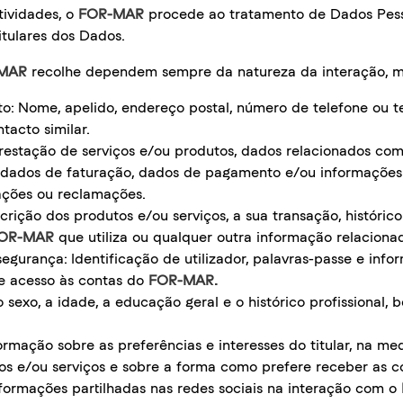
tividades, o
FOR-MAR
procede ao tratamento de Dados Pess
Titulares dos Dados.
MAR
recolhe dependem sempre da natureza da interação, ma
o: Nome, apelido, endereço postal, número de telefone ou t
tacto similar.
estação de serviços e/ou produtos, dados relacionados com
 dados de faturação, dados de pagamento e/ou informações 
tações ou reclamações.
rição dos produtos e/ou serviços, a sua transação, histórico
OR-MAR
que utiliza ou qualquer outra informação relaciona
egurança: Identificação de utilizador, palavras-passe e info
 e acesso às contas do
FOR-MAR.
 sexo, a idade, a educação geral e o histórico profissional,
ormação sobre as preferências e interesses do titular, na me
os e/ou serviços e sobre a forma como prefere receber as 
nformações partilhadas nas redes sociais na interação com o