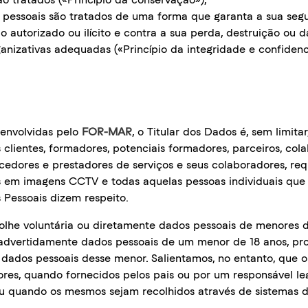
pessoais são tratados de uma forma que garanta a sua segu
 autorizado ou ilícito e contra a sua perda, destruição ou 
anizativas adequadas («Princípio da integridade e confidenc
senvolvidas pelo
FOR-MAR
, o Titular dos Dados é, sem limita
s clientes, formadores, potenciais formadores, parceiros, co
cedores e prestadores de serviços e seus colaboradores, req
dos em imagens CCTV e todas aquelas pessoas individuais 
Pessoais dizem respeito.
colhe voluntária ou diretamente dados pessoais de menores 
nadvertidamente dados pessoais de um menor de 18 anos, p
 dados pessoais desse menor. Salientamos, no entanto, que 
ores, quando fornecidos pelos pais ou por um responsável le
u quando os mesmos sejam recolhidos através de sistemas