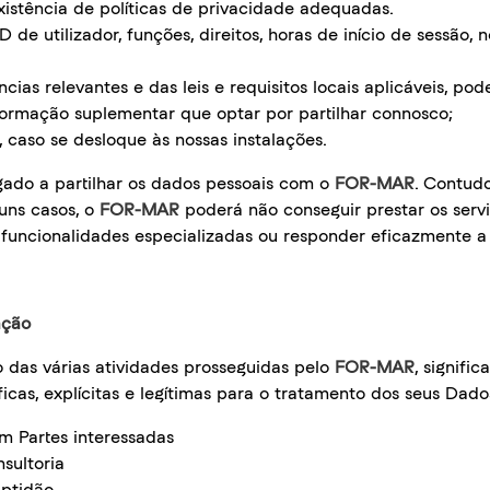
xistência de políticas de privacidade adequadas.
ID de utilizador, funções, direitos, horas de início de sessã
as relevantes e das leis e requisitos locais aplicáveis, pode
formação suplementar que optar por partilhar connosco;
caso se desloque às nossas instalações.
gado a partilhar os dados pessoais com o
FOR-MAR
. Contudo
uns casos, o
FOR-MAR
poderá não conseguir prestar os serv
 funcionalidades especializadas ou responder eficazmente a
ação
 das várias atividades prosseguidas pelo
FOR-MAR
, signifi
ficas, explícitas e legítimas para o tratamento dos seus Dado
om Partes interessadas
sultoria
aptidão