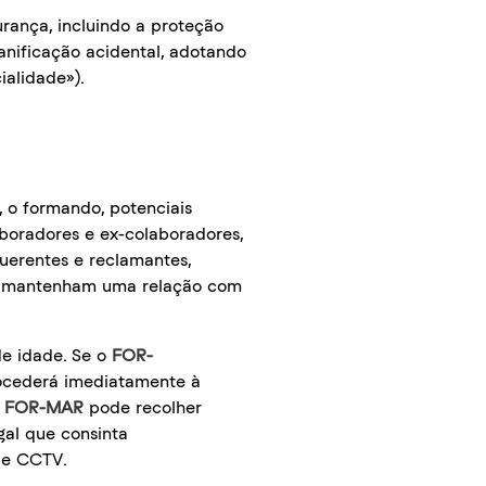
rança, incluindo a proteção
danificação acidental, adotando
ialidade»).
r, o formando, potenciais
laboradores e ex-colaboradores,
uerentes e reclamantes,
que mantenham uma relação com
de idade. Se o
FOR-
rocederá imediatamente à
o
FOR-MAR
pode recolher
gal que consinta
 de CCTV.