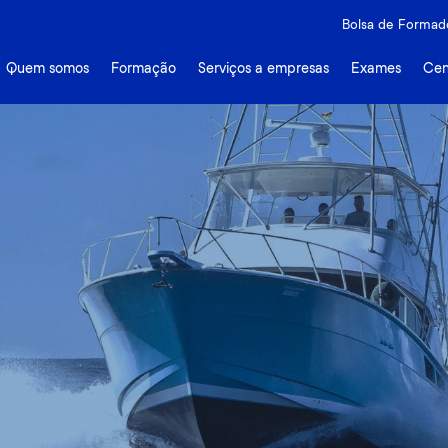
ivacidade
Bolsa de Formad
Quem somos
Formação
Serviços a empresas
Exames
Cen