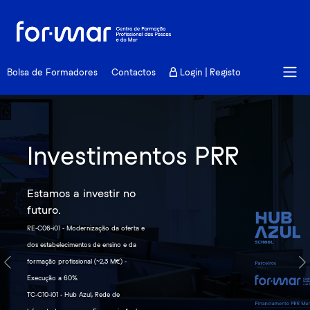
Bolsa de Formadores
Contactos
Login | Registo
Investimentos PRR
Estamos a investir no
Standards of Training,
Saiba mais
futuro.
Certification and
Watchkeeping
RE-C06-i01 - Modernização da oferta e
Ver lista
dos estabelecimentos de ensino e da
formação profissional (~2,3 M€) -
Previous
N
Ver lista
Execução a 60%
TC-C10-i01 - Hub Azul, Rede de