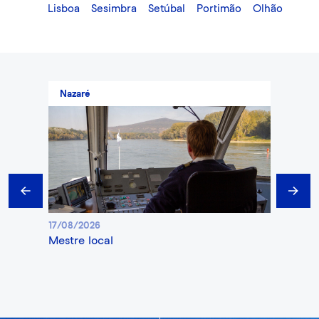
Lisboa
Sesimbra
Setúbal
Portimão
Olhão
Nazaré
Penic
Prev
Next
17/08/2026
19/08/2
mestre local
obse