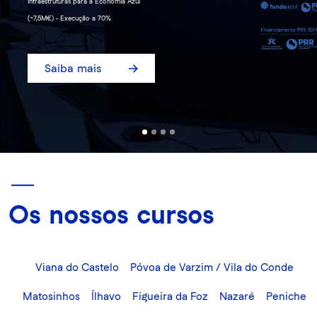
Infraestruturas para a Economia Azul
(~7,5M€) - Execução a 70%
Saiba mais
Os nossos cursos
Viana do Castelo
Póvoa de Varzim / Vila do Conde
Matosinhos
Ílhavo
Figueira da Foz
Nazaré
Peniche