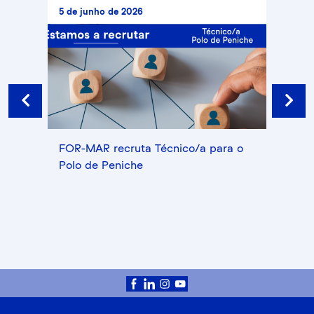
5 de junho de 2026
20 de
Prev
Next
 de
FOR-MAR recruta Técnico/a para o
Recr
Polo de Peniche
comu