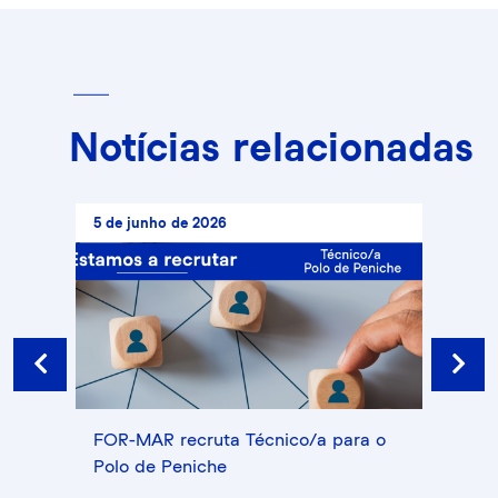
Notícias relacionadas
5 de junho de 2026
20 de
Prev
Next
 de
FOR-MAR recruta Técnico/a para o
Recr
Polo de Peniche
Recu