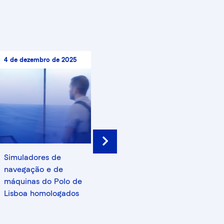
4 de dezembro de 2025
8 de setembro de 2025
3 de
Next
Simuladores de
Polo de Ílhavo |
Rec
navegação e de
alterações de
Téc
máquinas do Polo de
funcionamento
e m
Lisboa homologados
(Li