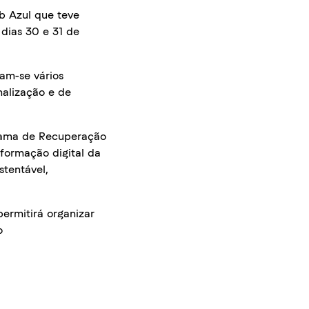
b Azul que teve
 dias 30 e 31 de
ram-se vários
nalização e de
grama de Recuperação
sformação digital da
stentável,
ermitirá organizar
o