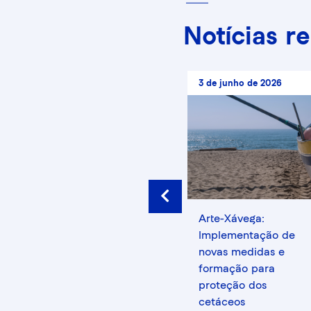
Notícias r
31 de julho de 2025
3 de junho de 2026
Prev
es
Estamos a
Arte-Xávega:
modernizar os nossos
Implementação de
Polos!
novas medidas e
formação para
proteção dos
cetáceos