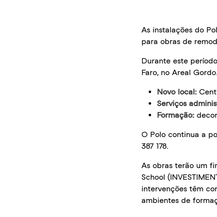
As instalações do P
para obras de remod
Durante este período
Faro, no Areal Gordo
Novo local:
Centr
Serviços administ
Formação:
decor
O Polo continua a p
387 178.
As obras terão um f
School (INVESTIMENT
intervenções têm co
ambientes de formaç