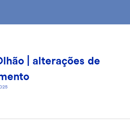
lhão | alterações de
amento
025