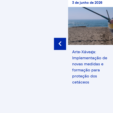
29 de julho de 2025
3 de junho de 2026
Prev
Arte-xávega: novas
Arte-Xávega:
ssos
regras,
Implementação de
financiamento e
novas medidas e
formação
formação para
proteção dos
cetáceos