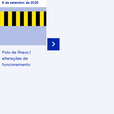
8 de setembro de 2025
3 de setembro de 2025
3 de
Next
Polo de Ílhavo |
Recrutamento |
Rec
alterações de
Técnico de logística
Téc
funcionamento
e manutenção
adm
(Lisboa)
(Ílh